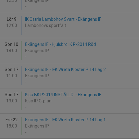
12:30
Ekängens IP
-
Lör 9
IK Östria Lambohov Svart - Ekängens IF
12:00
Lambohovs sportfält
-
Sön 10
Ekängens IF - Hjulsbro IK P-2014 Röd
18:00
Ekängens IP
-
Sön 17
Ekängens IF - IFK Wreta Kloster P.14 Lag 2
11:00
Ekängens IP
-
Sön 17
Kisa BK P2014 INSTÄLLD! - Ekängens IF
13:00
Kisa IP C-plan
-
Fre 22
Ekängens IF - IFK Wreta Kloster P.14 Lag 1
18:00
Ekängens IP
-