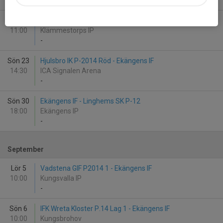
-
Sön 23
Mantorps FF Vit - Ekängens IF
11:00
Klämmestorps IP
-
Sön 23
Hjulsbro IK P-2014 Röd - Ekängens IF
14:30
ICA Signalen Arena
-
Sön 30
Ekängens IF - Linghems SK P-12
18:00
Ekängens IP
-
September
Lör 5
Vadstena GIF P2014 1 - Ekängens IF
10:00
Kungsvalla IP
-
Sön 6
IFK Wreta Kloster P.14 Lag 1 - Ekängens IF
10:00
Kungsbrohov