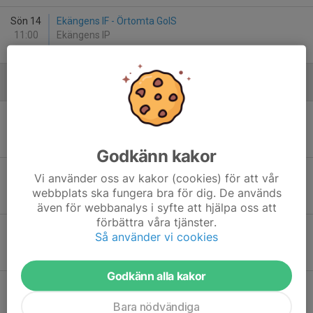
Sön 14
Ekängens IF - Örtomta GoIS
11:00
Ekängens IP
-
Augusti
Sön 9
IK Östria Lambohov 2014 Gul - Ekängens IF
10:00
Lambohovs sportfält
-
Godkänn kakor
Ons 12
LSW IF P2014 Blå - Ekängens IF
Vi använder oss av kakor (cookies) för att vår
18:30
Mossenplan
webbplats ska fungera bra för dig. De används
-
även för webbanalys i syfte att hjälpa oss att
förbättra våra tjänster.
Fre 14
Ekängens IF - Mjölby AI FF P14 Gul
Så använder vi cookies
18:00
Ekängens IP
-
Godkänn alla kakor
Sön 16
Ekängens IF - BK Ljungsbro P14 Svart
13:00
Ekängens IP
Bara nödvändiga