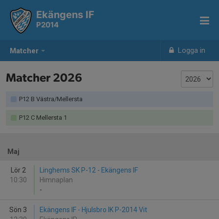
Ekängens IF
P2014
Logga in
Matcher
Matcher 2026
P12 B Västra/Mellersta
P12 C Mellersta 1
Maj
Lör 2
Linghems SK P-12 - Ekängens IF
10:30
Himnaplan
-
Sön 3
Ekängens IF - Hjulsbro IK P-2014 Vit