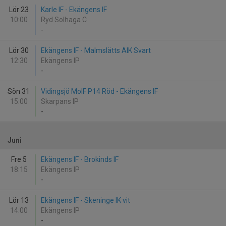
Lör 23
Karle IF - Ekängens IF
10:00
Ryd Solhaga C
-
Lör 30
Ekängens IF - Malmslätts AIK Svart
12:30
Ekängens IP
-
Sön 31
Vidingsjö MoIF P14 Röd - Ekängens IF
15:00
Skarpans IP
-
Juni
Fre 5
Ekängens IF - Brokinds IF
18:15
Ekängens IP
-
Lör 13
Ekängens IF - Skeninge IK vit
14:00
Ekängens IP
-