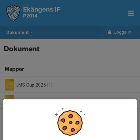
Ekängens IF
P2014
Logga in
Dokument
Dokument
Mappar
JMS Cup 2025
(1)
Uppstart
(1)