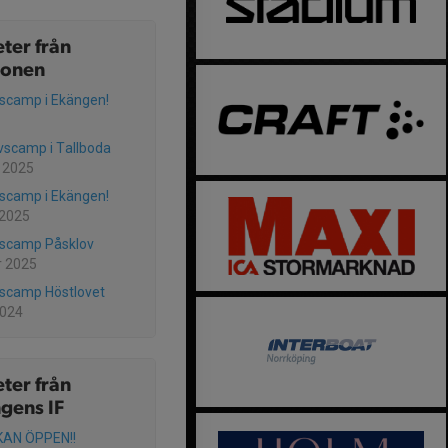
ter från
ionen
lscamp i Ekängen!
vscamp i Tallboda
 2025
lscamp i Ekängen!
 2025
lscamp Påsklov
r 2025
lscamp Höstlovet
2024
ter från
gens IF
AN ÖPPEN!!