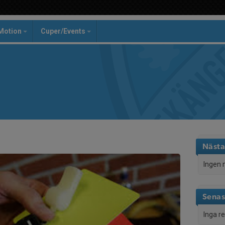
Motion
Cuper/Events
Nästa
Ingen 
Senas
Inga r