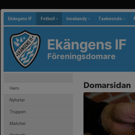
Ekängens IF
Fotboll
Innebandy
Taekwondo
Ekängens IF
Föreningsdomare
Domarsidan
Hem
Nyheter
Truppen
Matcher