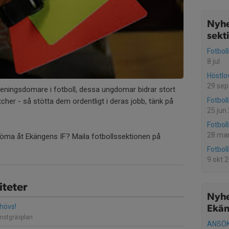
Nyhe
sekt
Fotbol
8 jul
Höstlo
29 sep
öreningsdomare i fotboll, dessa ungdomar bidrar stort
Fotbol
matcher - så stötta dem ordentligt i deras jobb, tänk på
25 jun
Fotbol
28 ma
döma åt Ekängens IF? Maila fotbollssektionen på
Fotbol
9 okt 
teter
Nyhe
hövs!
Ekän
nstgräsplan
ANSÖK