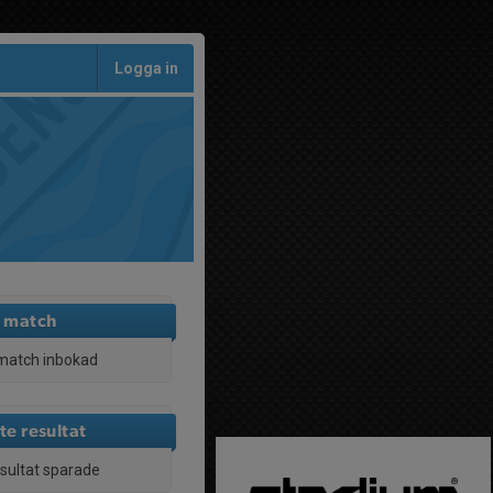
Logga in
 match
match inbokad
te resultat
esultat sparade