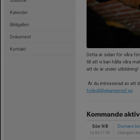
Statistik
Kalender
Bildgalleri
Dokument
Kontakt
Detta är sidan för våra f
till att vi kan hålla våra 
att de är under utbildning!
Är du intresserad av att 
fotboll@ekangensif.se
Kommande aktivi
Sön 9/8
Domare be
16:00-17:30
Ekängens Ko