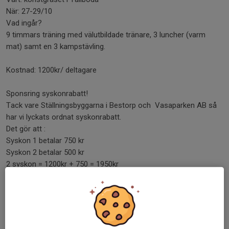
När: 27-29/10
Vad ingår?
9 timmars träning med välutbildade tränare, 3 luncher (varm
mat) samt en 3 kampstävling.
Kostnad: 1200kr/ deltagare
Sponsring syskonrabatt!
Tack vare Ställningsbyggarna i Bestorp och Vasaparken AB så
har vi lyckats ordnat syskonrabatt.
Det gör att :
Syskon 1 betalar 750 kr
Syskon 2 betalar 500 kr
2 syskon = 1200kr + 750 = 1950kr
3 syskon = 1200kr + 750 kr +500 kr= 2450kr
Anmälan görs till:
robinpettersson80@hotmail.com
I anmälan uppger du