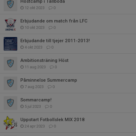
Höstcamp i Tallboda
12 okt 2023
0
Erbjudande om match från LFC
10 okt 2023
0
Erbjudande till tjejer 2011-2013!
4 okt 2023
0
Ambitionsträning Höst
11 aug 2023
0
Påminnelse Summercamp
7 aug 2023
0
Sommarcamp!
5 jul 2023
0
Uppstart Fotbollslek MIX 2018
24 apr 2023
0