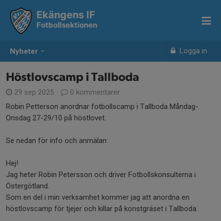
Ekängens IF
Fotbollsektionen
Logga in
Nyheter
Höstlovscamp i Tallboda
29 sep 2025
0 kommentarer
Robin Petterson anordnar fotbollscamp i Tallboda Måndag-
Onsdag 27-29/10 på höstlovet.
Se nedan för info och anmälan:
Hej!
Jag heter Robin Petersson och driver Fotbollskonsulterna i
Östergötland.
Som en del i min verksamhet kommer jag att anordna en
höstlovscamp för tjejer och killar på konstgräset i Tallboda.