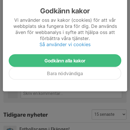
- namn
Godkänn kakor
- ålder
- ev special kost såsom gluten, laktos, -fläskkött
Vi använder oss av kakor (cookies) för att vår
- plats (Tallboda)
webbplats ska fungera bra för dig. De används
Andra kontaktuppgifter:
även för webbanalys i syfte att hjälpa oss att
www.fkiostergotland.se
förbättra våra tjänster.
0707-500293
Så använder vi cookies
Dela nyhet
Godkänn alla kakor
Bara nödvändiga
Kommentarer
Tidigare nyheter
Fotbollscamp i Ekängen!