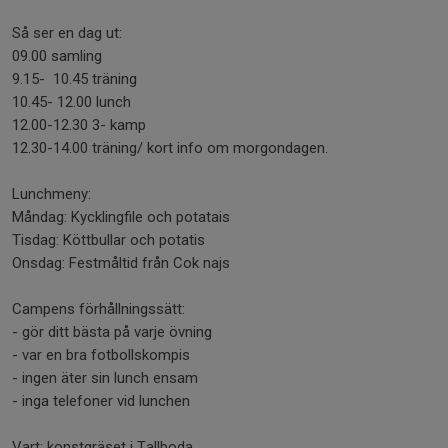
Så ser en dag ut:
09.00 samling
9.15- 10.45 träning
10.45- 12.00 lunch
12.00-12.30 3- kamp
12.30-14.00 träning/ kort info om morgondagen.
Lunchmeny:
Måndag: Kycklingfile och potatais
Tisdag: Köttbullar och potatis
Onsdag: Festmåltid från Cok najs
Campens förhållningssätt:
- gör ditt bästa på varje övning
- var en bra fotbollskompis
- ingen äter sin lunch ensam
- inga telefoner vid lunchen
Vart: konstgräset i Tallboda