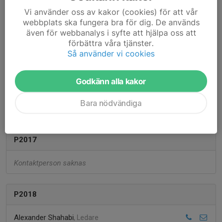
Marcus Egelstig
, Tränare
Vi använder oss av kakor (cookies) för att vår
webbplats ska fungera bra för dig. De används
även för webbanalys i syfte att hjälpa oss att
P2016
förbättra våra tjänster.
Så använder vi cookies
Alexander Shahabi
, Tränare
Jonas Falk
, Tränare
Godkänn alla kakor
David Torstensson
, Tränare
Niclas Kindholm
, Tränare
Bara nödvändiga
Kristina Johansson
, Lagledare
P2017
Kontaktperson saknas
P2018
Alexander Shahabi
, Ledare