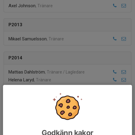
Axel Johnson
, Tränare
P2013
Mikael Samuelsson
, Tränare
P2014
Mattias Dahlström
, Tränare / Lagledare
Helena Laryd
, Tränare
Martin Fält
, Tränare
Mattias Weinhandl
, Tränare
P2015
Mathias Axman
, lagledare
Godkänn kakor