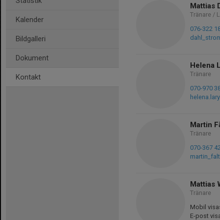
Statistik
Mattias 
Tränare / 
Kalender
076-322 1
dahl_stro
Bildgalleri
Dokument
Helena 
Tränare
Kontakt
070-970 3
helena.la
Martin F
Tränare
070-367 4
martin_fa
Mattias
Tränare
Mobil visa
E-post vis