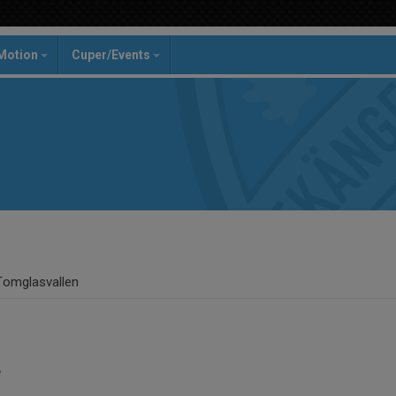
Motion
Cuper/Events
Tomglasvallen
r