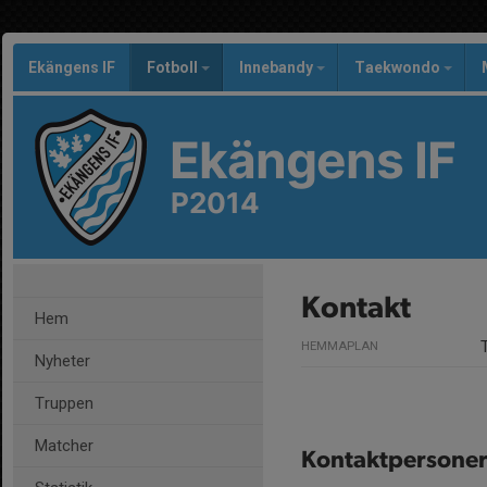
Ekängens IF
Fotboll
Innebandy
Taekwondo
Ekängens IF
P2014
Kontakt
Hem
HEMMAPLAN
Nyheter
Truppen
Matcher
Kontaktpersone