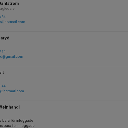
Dahlström
Lagledare
8 84
m@hotmail.com
Laryd
8 14
ryd@gmail.com
ält
2 44
lt@hotmail.com
 Weinhandl
s bara för inloggade
as bara för inloggade