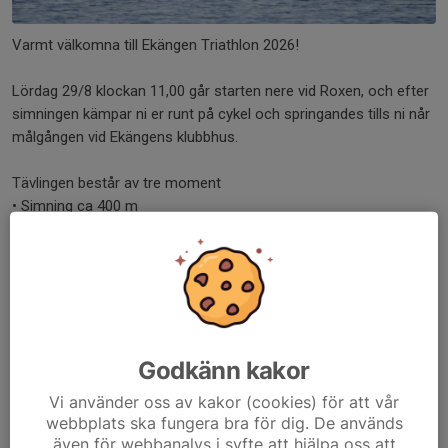
Varmt välkomna till Ekängen Triathlon 2026!
Lördag 29/8 klockan 11,00 går starten nere vid Roxen, och efter
simningen kämpar ni er runt på cykel och springandes tills ni når
målgången vid Ekängens klubbhus.
Tävlingen består av tre moment
• Simning ca 400 m
• Cykel ca 16 km
• Löpning ca 5,5 km
Klasser:
-Dam
-Herr
Godkänn kakor
- Ungdom (12-16 år)
- Stafett/Lag
Vi använder oss av kakor (cookies) för att vår
webbplats ska fungera bra för dig. De används
Kör hårt - och varför inte utmana grannen??
även för webbanalys i syfte att hjälpa oss att