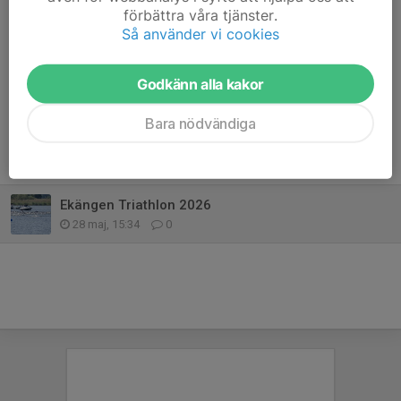
förbättra våra tjänster.
Anmälan gör ni här:
ANMÄLAN TRIATHLON
Så använder vi cookies
Dela nyhet
Godkänn alla kakor
Bara nödvändiga
Tidigare nyheter
Ekängen Triathlon 2026
28 maj, 15:34
0