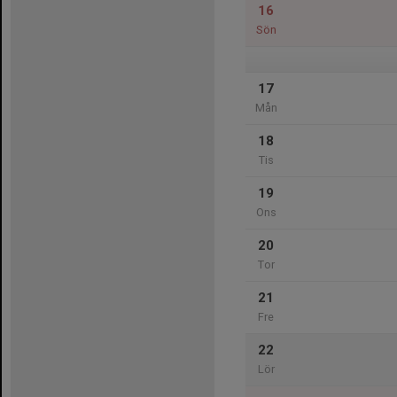
16
Sön
17
Mån
18
Tis
19
Ons
20
Tor
21
Fre
22
Lör