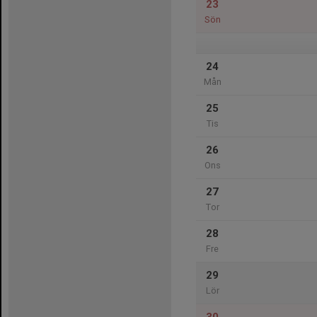
23
Sön
24
Mån
25
Tis
26
Ons
27
Tor
28
Fre
29
Lör