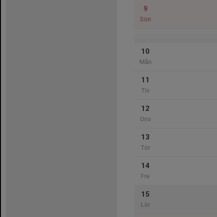
9
Sön
10
Mån
11
Tis
12
Ons
13
Tor
14
Fre
15
Lör