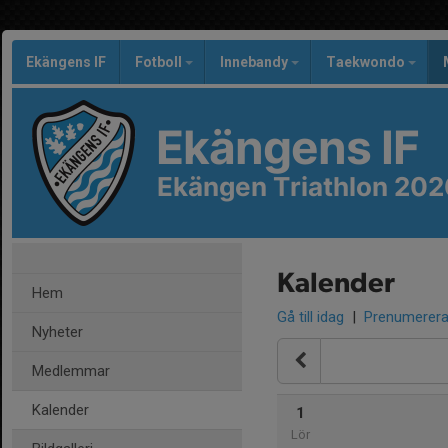
Ekängens IF
Fotboll
Innebandy
Taekwondo
Ekängens IF
Ekängen Triathlon 202
Kalender
Hem
Gå till idag
|
Prenumerer
Nyheter
Medlemmar
Kalender
1
Lör