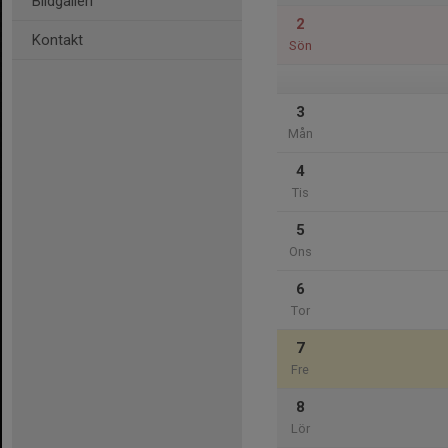
Bildgalleri
2
Kontakt
Sön
3
Mån
4
Tis
5
Ons
6
Tor
7
Fre
8
Lör