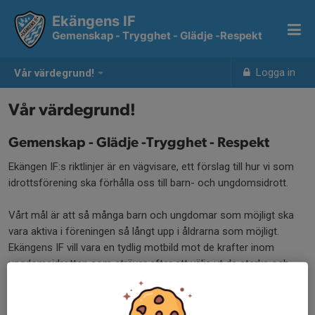
Ekängens IF
Gemenskap - Trygghet - Glädje -Respekt
Logga in
Vår värdegrund!
Vår värdegrund!
Gemenskap - Glädje -Trygghet - Respekt
Ekängen IF:s riktlinjer är en vägvisare, ett förslag till hur vi som
idrottsförening ska förhålla oss till barn- och ungdomsidrott.
Vårt mål är att så många barn och ungdomar som möjligt ska
vara aktiva i föreningen så långt upp i åldrarna som möjligt.
Ekängens IF vill vara en tydlig motbild mot de krafter inom
ungdomsidrotten som strävar efter att välja ut de starka och
sortera bort de svaga.
Vi vill fokusera på laganda och kamratskap, inte på intern
konkurrens.