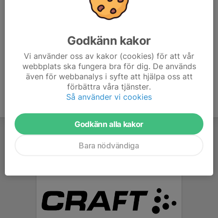
Vi vill visa att en långsiktig och metodisk utbildning leder längre
än hets och konkurrenstänkande.
Vi tror på att rörelse, glädje och gemenskap formar våra barn
Godkänn kakor
och ungdomar till bra och hälsosamma människor.
Vi använder oss av kakor (cookies) för att vår
VÄRDEGRUND LEDARE
webbplats ska fungera bra för dig. De används
även för webbanalys i syfte att hjälpa oss att
förbättra våra tjänster.
Så använder vi cookies
Godkänn alla kakor
Bara nödvändiga