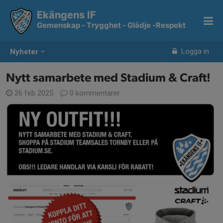
Ekängens IF
Gemenskap - Trygghet - Glädje -Respekt
Logga in
Nyheter
Nytt samarbete med Stadium & Craft!
26 feb 2025
0 kommentarer