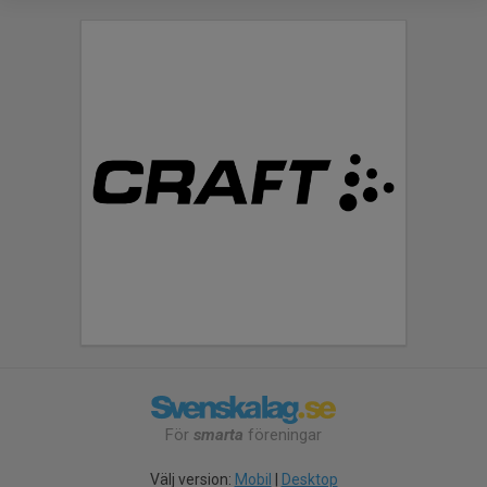
För
smarta
föreningar
Välj version:
Mobil
|
Desktop