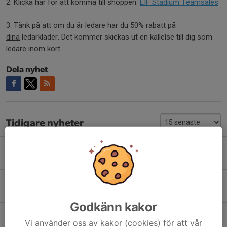
2. Klicka här för att komma till shoppen:
EIF Stadium Teamsales
3. Tänk på att om du är ledare har du 50% rabatt på
dina
ledarkläder. Det kommer skickas ut en kallelse till dig som
ledare inom kort.
Dela nyhet
Tidigare nyheter
ANSÖKAN ÖPPEN!!
2 mar, 14:40
0
Vi söker ungdomar som vill jobba!!
13 feb, 14:22
0
Godkänn kakor
Årsmöte 24/3 kl 19:30
Vi använder oss av kakor (cookies) för att vår
9 feb, 10:35
0