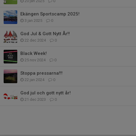
20 jan 2025
0
Ekängen Sportscamp 2025!
3 jan 2025
0
God Jul & Gott Nytt År!!
22 dec 2024
0
Black Week!
25 nov 2024
0
Stoppa pressarna!!!
22 jan 2024
0
God jul och gott nytt år!
21 dec 2023
0