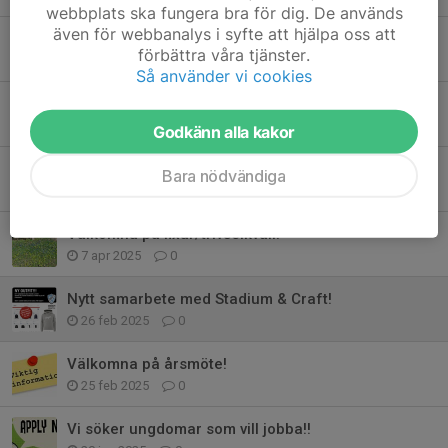
webbplats ska fungera bra för dig. De används
även för webbanalys i syfte att hjälpa oss att
NY MERCH - välkommen på Ekängens Julmarknad!!
förbättra våra tjänster.
5 dec 2025
0
Så använder vi cookies
EKÄNGSDAGEN 23/8!!
18 aug 2025
1
Godkänn alla kakor
Uppstarter för våra yngsta lirare!!
Bara nödvändiga
18 apr 2025
0
Välkomna på fixar/trivselkväll!
7 apr 2025
0
Nytt samarbete med Stadium & Craft!
26 feb 2025
0
Välkomna på årsmöte!
25 feb 2025
0
Vi söker ungdomar som vill jobba!!