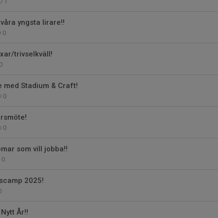
1
våra yngsta lirare!!
0
ar/trivselkväll!
0
e med Stadium & Craft!
0
rsmöte!
0
mar som vill jobba!!
0
tscamp 2025!
0
Nytt År!!