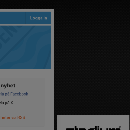
Logga in
 nyhet
la på Facebook
la på X
heter via RSS