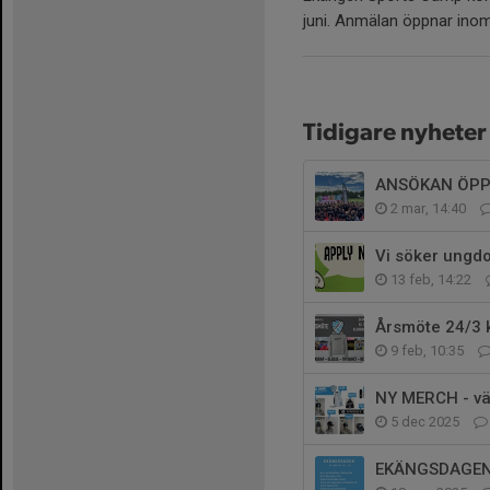
juni. Anmälan öppnar inom 
Tidigare nyheter
ANSÖKAN ÖPP
2 mar, 14:40
Vi söker ungdo
13 feb, 14:22
Årsmöte 24/3 k
9 feb, 10:35
NY MERCH - vä
5 dec 2025
EKÄNGSDAGEN 