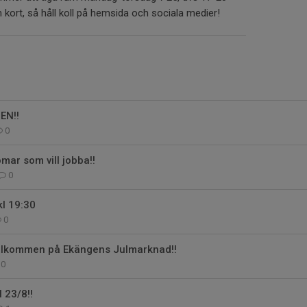
kort, så håll koll på hemsida och sociala medier!
EN!!
0
mar som vill jobba!!
0
l 19:30
0
lkommen på Ekängens Julmarknad!!
0
23/8!!