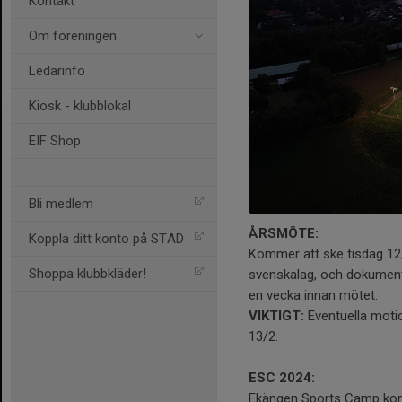
Kontakt
Om föreningen
Ledarinfo
Kiosk - klubblokal
EIF Shop
Bli medlem
ÅRSMÖTE:
Koppla ditt konto på STAD
Kommer att ske tisdag 12/
Shoppa klubbkläder!
svenskalag, och dokumen
en vecka innan mötet.
VIKTIGT:
Eventuella moti
13/2.
ESC 2024:
Ekängen Sports Camp kom