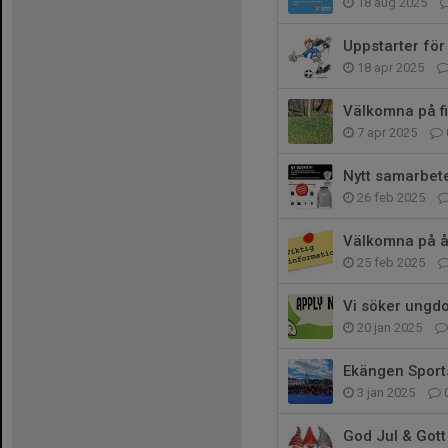
18 aug 2025
Uppstarter för 
18 apr 2025
Välkomna på fix
7 apr 2025
Nytt samarbet
26 feb 2025
Välkomna på å
25 feb 2025
Vi söker ungdo
20 jan 2025
Ekängen Spor
3 jan 2025
God Jul & Gott 