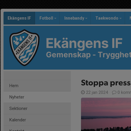
Ekängens IF
Fotboll
Innebandy
Taekwondo
Ekängens IF
Gemenskap - Trygghet 
Stoppa press
Hem
22 jan 2024
0 komm
Nyheter
Sektioner
Kalender