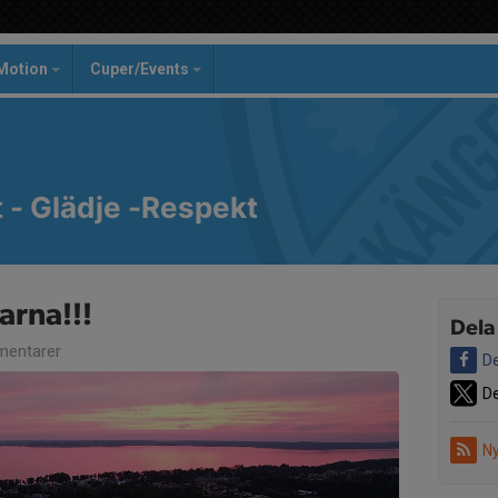
Motion
Cuper/Events
- Glädje -Respekt
arna!!!
Dela
entarer
De
De
Ny