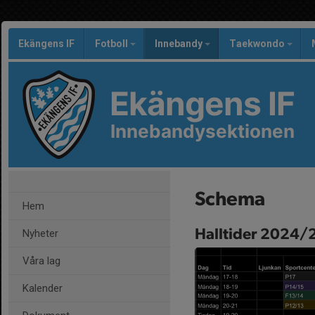
Ekängens IF
Fotboll
Innebandy
Taekwondo
Ekängens IF
Innebandysektionen
Schema
Hem
Halltider 2024
Nyheter
Våra lag
Kalender