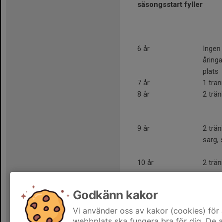
säsongsstart fyller
6 år
Ingen 
åring
plats
7 år
1 trä
8 år
2 trä
9 år
2 trän
sarg,
10 år
2 trä
Godkänn kakor
11 år + äldre
2 trä
Vi använder oss av kakor (cookies) för 
webbplats ska fungera bra för dig. De