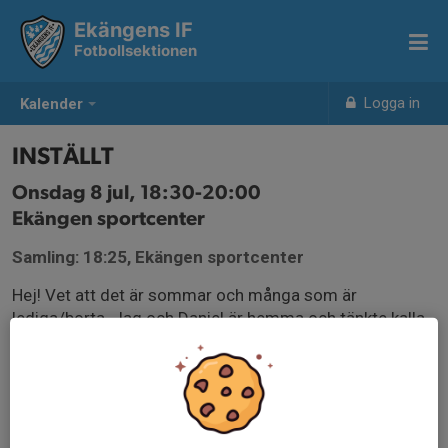
Ekängens IF
Fotbollsektionen
Logga in
Kalender
INSTÄLLT
Onsdag 8 jul, 18:30-20:00
Ekängen sportcenter
Samling: 18:25, Ekängen sportcenter
Hej! Vet att det är sommar och många som är
lediga/borta. Jag och Daniel är hemma och tänkte kalla
till ett prova-på pass med Ambitionsträning. De som vill
och kan är välkomna! Anmäl er innan så vi vet hur många
som kommer.