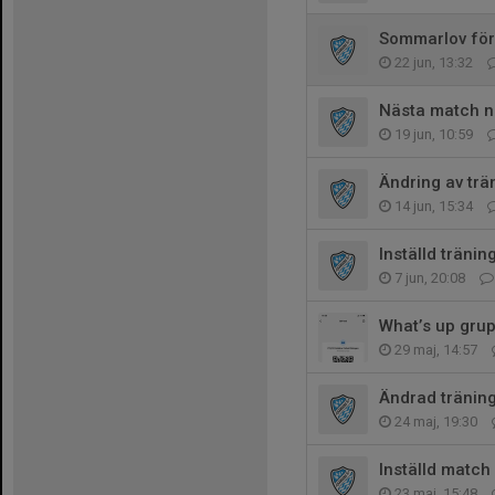
Sommarlov för
22 jun, 13:32
Nästa match n
19 jun, 10:59
Ändring av trä
14 jun, 15:34
Inställd träni
7 jun, 20:08
What’s up grup
29 maj, 14:57
Ändrad tränin
24 maj, 19:30
Inställd match
23 maj, 15:48