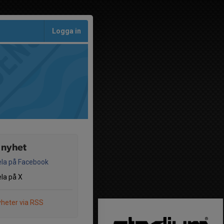
Logga in
 nyhet
la på Facebook
la på X
heter via RSS