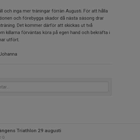
 och inga mer träningar förrän Augusti. För att hålla
nditionen och förebygga skador då nästa säsong drar
träning. Det kommer därför att skickas ut två
m killarna förväntas köra på egen hand och bekräfta i
har utfört.
o Johanna
ängens Triathlon 29 augusti
0