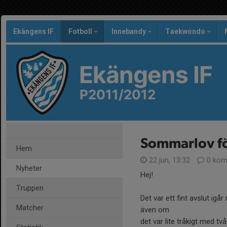
Ekängens IF
Fotboll
Innebandy
Taekwondo
Ekängens IF
P2011/2012
Sommarlov fö
Hem
22 jun, 13:32
0 kom
Nyheter
Hej!
Truppen
Det var ett fint avslut ig
Matcher
även om
det var lite tråkigt med tv