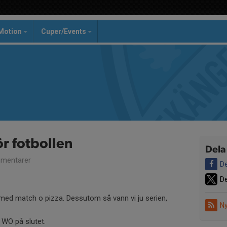
Motion
Cuper/Events
r fotbollen
Dela
mentarer
De
De
år med match o pizza. Dessutom så vann vi ju serien,
Ny
å WO på slutet.