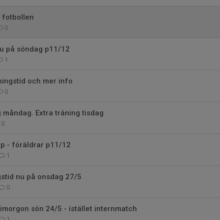
 fotbollen
0
u på söndag p11/12
1
ningstid och mer info
0
ng måndag. Extra träning tisdag
0
p - föräldrar p11/12
1
gstid nu på onsdag 27/5
0
 imorgon sön 24/5 - istället internmatch
1