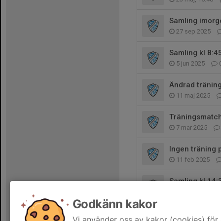
Samling imorg
27 sep 2025
Samling kl 8:
5 jun 2025
Ändrad träning
11 maj 2025
Träningsmatch 
7 mar 2025
Ingen träning 
11 feb 2025
Samling kl 14:
6 feb 2025
Godkänn kakor
Lördagsträning 
Vi använder oss av kakor (cookies) för 