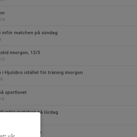
on
0
45 inför matchen på söndag
0
stid imorgon, 12/5
0
i Hjulsbro istället för träning imorgon
0
på sportlovet
0
30 inför matchen på lördag
0
flyttad till imorgon
att vår