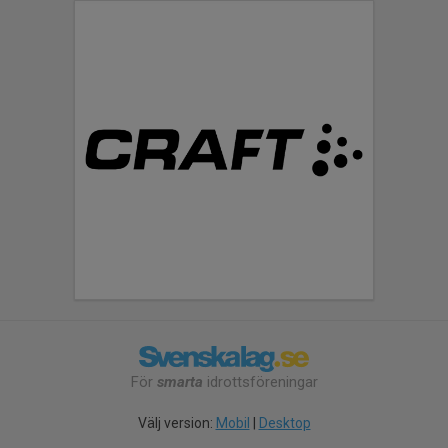
För
smarta
idrottsföreningar
Välj version:
Mobil
|
Desktop