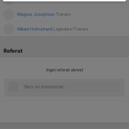
Magnus Josephson
Tränare
Mikael Holmstrand
Lagledare/Tränare
Referat
Inget referat skrivet