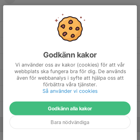
10. Oliver Holmstrand
16. Oscar Berglind
5. Théo Jouannet
Godkänn kakor
20. Ture Österström
Vi använder oss av kakor (cookies) för att vår
webbplats ska fungera bra för dig. De används
även för webbanalys i syfte att hjälpa oss att
11. Valter Widman
förbättra våra tjänster.
Så använder vi cookies
6. Viggo Ersson Öman
Godkänn alla kakor
27. William Ljungberg
Bara nödvändiga
Ledare
Carl Wahlström
Tränare