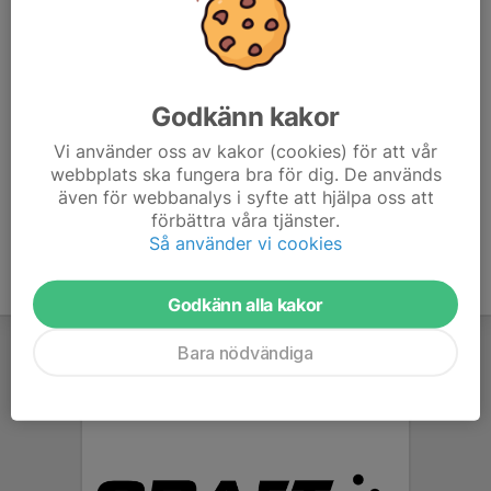
076-882 98 04
076-637 93 09
ersson.fredrik@gmail.com
Godkänn kakor
Daniel Berglind
Lagledare
Vi använder oss av kakor (cookies) för att vår
070-917 49 78
webbplats ska fungera bra för dig. De används
danieljo113@hotmail.com
även för webbanalys i syfte att hjälpa oss att
förbättra våra tjänster.
Så använder vi cookies
Godkänn alla kakor
Bara nödvändiga