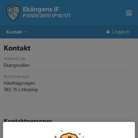
Ekängens IF
P2009/2010 (P16/17)
Logga in
Kontakt
Kontakt
HEMMAPLAN
Ekängsvallen
BESÖKSADRESS
Hästhagsvägen
582 76 Linköping
Kontaktpersoner
Fredrik Ersson Öman
Huvudtränare