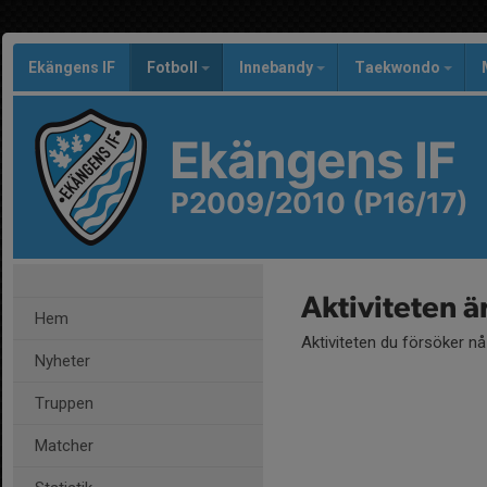
Ekängens IF
Fotboll
Innebandy
Taekwondo
Ekängens IF
P2009/2010 (P16/17)
Aktiviteten ä
Hem
Aktiviteten du försöker n
Nyheter
Truppen
Matcher