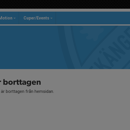
Motion
Cuper/Events
r borttagen
å är borttagen från hemsidan.