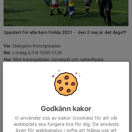
Uppstart för alla barn födda 2021 - den 2 maj är det dags!!!
Var:
Ekängens Konstgräsplan
När
: Lördag 2/5 kl 10,00-11,00
Hur
: Med träningskläder, benskydd och vattenflaska
(fotbollsskor om man har - annars funkar det i gympadojor) -
och givetvis massa spring i benen och ett glatt humör!
ANMÄLAN
Samling på/vid trädäcket utanför kiosken 9,50.
Godkänn kakor
OBS:
Föräldramöte med info om hur detta funkar, vad som ingår, och
Vi använder oss av kakor (cookies) för att vår
vad som krävs - måndag 27/4 kl 17,15-18,00 i Klubbhuset -
webbplats ska fungera bra för dig. De används
välkomna!
även för webbanalys i syfte att hjälpa oss att