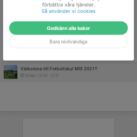
förbättra våra tjänster.
Vi hoppas supermånga barn kommer och testar - välkomna!!
Så använder vi cookies
Dela nyhet
Godkänn alla kakor
Bara nödvändiga
Tidigare nyheter
Välkomna till Fotbollskul MIX 2021!!
20 apr, 12:34
0