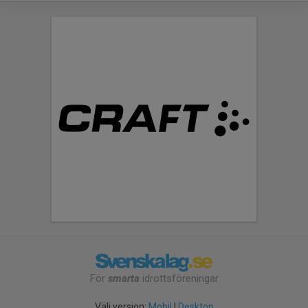
För
smarta
idrottsföreningar
Välj version:
Mobil
|
Desktop