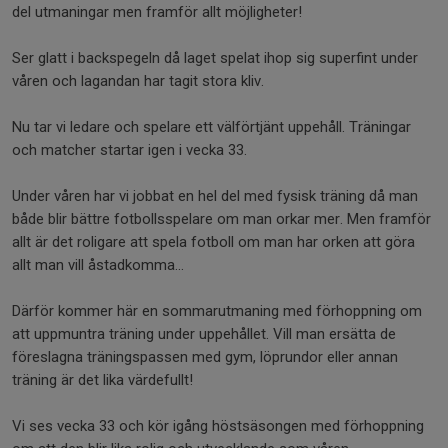
del utmaningar men framför allt möjligheter!
Ser glatt i backspegeln då laget spelat ihop sig superfint under
våren och lagandan har tagit stora kliv.
Nu tar vi ledare och spelare ett välförtjänt uppehåll. Träningar
och matcher startar igen i vecka 33.
Under våren har vi jobbat en hel del med fysisk träning då man
både blir bättre fotbollsspelare om man orkar mer. Men framför
allt är det roligare att spela fotboll om man har orken att göra
allt man vill åstadkomma…
Därför kommer här en sommarutmaning med förhoppning om
att uppmuntra träning under uppehållet. Vill man ersätta de
föreslagna träningspassen med gym, löprundor eller annan
träning är det lika värdefullt!
Vi ses vecka 33 och kör igång höstsäsongen med förhoppning