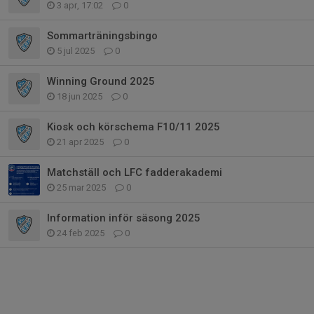
3 apr, 17:02
0
Sommarträningsbingo
5 jul 2025
0
Winning Ground 2025
18 jun 2025
0
Kiosk och körschema F10/11 2025
21 apr 2025
0
Matchställ och LFC fadderakademi
25 mar 2025
0
Information inför säsong 2025
24 feb 2025
0