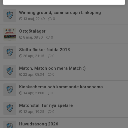
29 maj, 15:50
0
Winning ground, sommarcup i Linköping
13 maj, 22:49
0
Östgötaläger
8 maj, 08:30
0
Stötta flickor födda 2013
28 apr, 21:15
0
Match, Match och mera Match :)
22 apr, 08:34
0
Kioskschema och kommande körschema
14 apr, 21:08
0
Matchställ för nya spelare
12 apr, 19:25
0
Huvudsäsong 2026