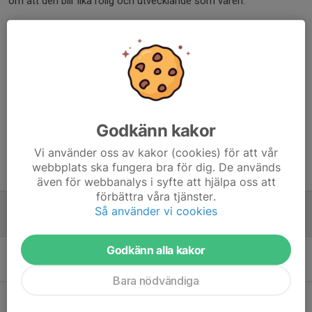
om att den blir lika rolig och utvecklande som våren.
Dela nyhet
Kommentarer
Godkänn kakor
Vi använder oss av kakor (cookies) för att vår
webbplats ska fungera bra för dig. De används
Tidigare nyheter
även för webbanalys i syfte att hjälpa oss att
förbättra våra tjänster.
Sommaruppehåll
Så använder vi cookies
1 jul, 17:19
0
Godkänn alla kakor
Winning ground arbetspass och matcher
17 jun, 10:16
0
Bara nödvändiga
Föreläsning och winning ground