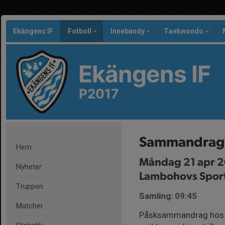
Ekängens IF
Fotboll
Innebandy
Taekwondo
Ekängens IF
P2017
Sammandrag 
Hem
Måndag 21 apr 2
Nyheter
Lambohovs Sport
Truppen
Samling: 09:45
Matcher
Påsksammandrag hos IK