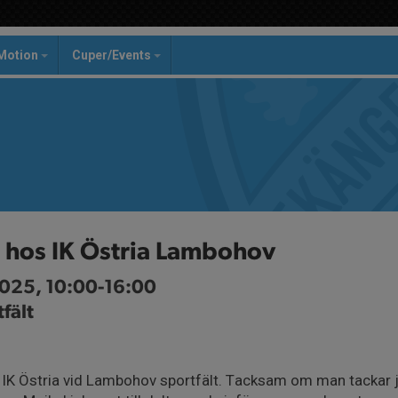
Motion
Cuper/Events
hos IK Östria Lambohov
025, 10:00-16:00
fält
 Östria vid Lambohov sportfält. Tacksam om man tackar ja