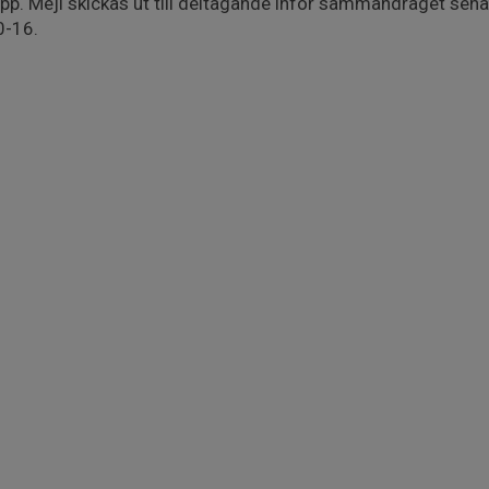
 upp. Mejl skickas ut till deltagande inför sammandraget sena
0-16.