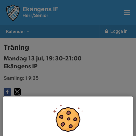
Ekängens IF
Herr/Senior
Logga in
Kalender
Träning
Måndag 13 jul, 19:30-21:00
Ekängens IP
Samling: 19:25