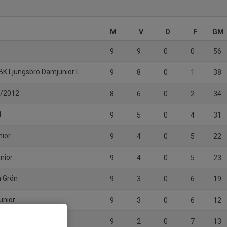
M
V
O
F
GM
9
9
0
0
56
K Ljungsbro Damjunior Lag 3
9
8
0
1
38
1/2012
8
6
0
2
34
1
9
5
0
4
31
nior
9
4
0
5
22
unior
9
4
0
5
23
n Grön
9
3
0
6
19
unior
9
3
0
6
12
9
2
0
7
13