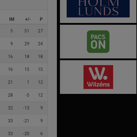
IM
+/-
P
5
51
27
9
29
24
16
18
18
16
15
15
21
1
12
28
-5
12
32
-13
9
33
-21
9
33
-20
6