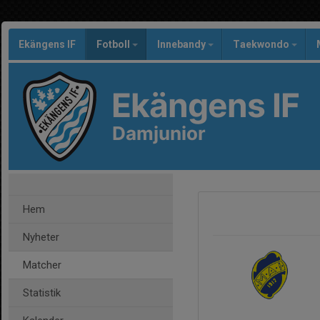
Ekängens IF
Fotboll
Innebandy
Taekwondo
Ekängens IF
Damjunior
Hem
Nyheter
Matcher
Statistik