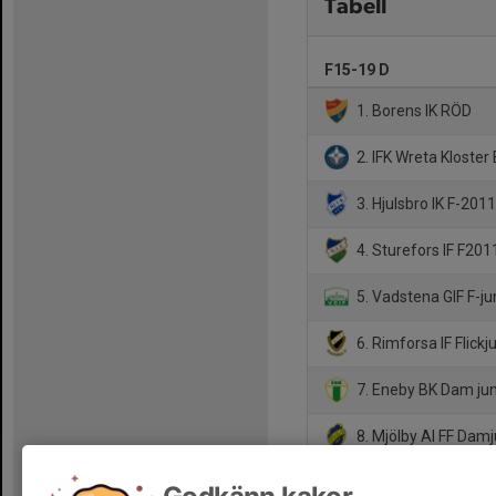
Tabell
F15-19 D
1. Borens IK RÖD
2. IFK Wreta Kloster B
3. Hjulsbro IK F-201
4. Sturefors IF F201
5. Vadstena GIF F-ju
6. Rimforsa IF Flickj
7. Eneby BK Dam ju
8. Mjölby AI FF Damj
9. Ekängens IF