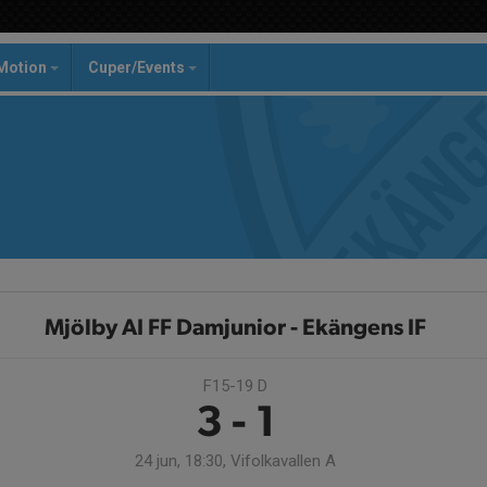
Motion
Cuper/Events
Mjölby AI FF Damjunior - Ekängens IF
F15-19 D
3 - 1
24 jun, 18:30, Vifolkavallen A